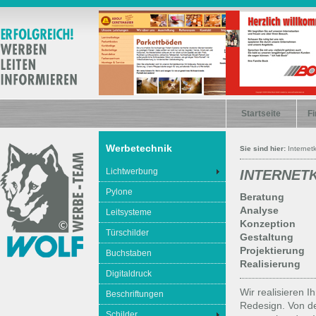
Startseite
Fi
Werbetechnik
Sie sind hier:
Internet
Lichtwerbung
INTERNET
Pylone
Beratung
Analyse
Leitsysteme
Konzeption
Türschilder
Gestaltung
Projektierung
Buchstaben
Realisierung
Digitaldruck
Wir realisieren I
Beschriftungen
Redesign. Von de
Schilder