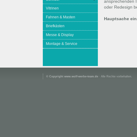
ansprechenden I
oder Redesign b
Vitrinen
Fahnen & Masten
Hauptsache einz
Briefkästen
Messe & Display
Montage & Service
© Copyright www.wolf-werbe-team.de
· Alle Rechte vorbehalten.